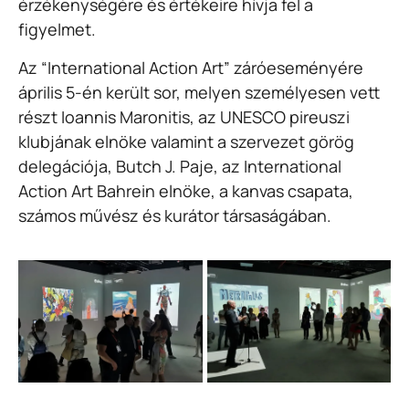
érzékenységére és értékeire hívja fel a
figyelmet.
Az “International Action Art” záróeseményére
április 5-én került sor, melyen személyesen vett
részt Ioannis Maronitis, az UNESCO pireuszi
klubjának elnöke valamint a szervezet görög
delegációja, Butch J. Paje, az International
Action Art Bahrein elnöke, a kanvas csapata,
számos művész és kurátor társaságában.