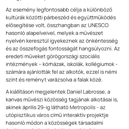
Az esemény legfontosabb célja a különböző
kultúrák közötti párbeszéd és együttműködés
elősegítése volt, összhangban az UNESCO
hasonló alapelveivel, melyek a művészet
nyelvén keresztül igyekeznek az önkéntesség
és az összefogás fontosságát hangsúlyozni. Az
eredeti műveket görögországi szociális
intézmények – kórházak, iskolák, kollégiumok -
számára ajánlották fel az alkotók, ezzel is némi
színt és reményt varázsolva a falak közé.
A kiállításon megjelentek Daniel Labrosse, a
kanvas művészi közösség tagjának alkotásai is,
akinek április 29-ig látható
Metropolis - az
utópisztikus város
című interaktív projektje
hasonló módon a közösségek társadalmi